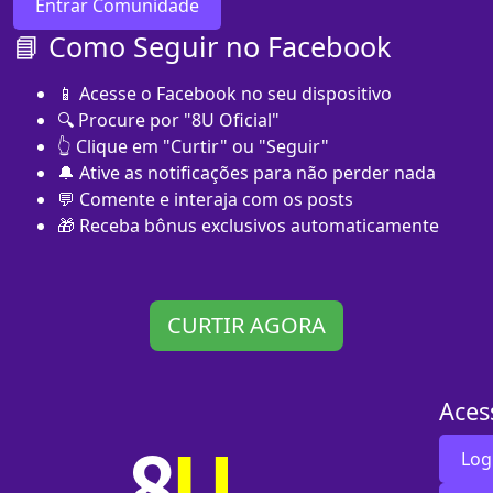
Entrar Comunidade
📘 Como Seguir no Facebook
📱 Acesse o Facebook no seu dispositivo
🔍 Procure por "8U Oficial"
👆 Clique em "Curtir" ou "Seguir"
🔔 Ative as notificações para não perder nada
💬 Comente e interaja com os posts
🎁 Receba bônus exclusivos automaticamente
CURTIR AGORA
Aces
Log