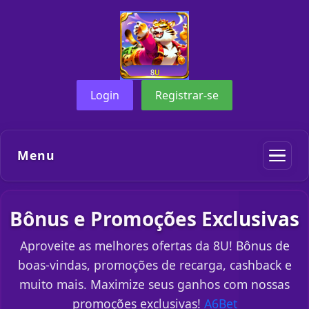
Login
Registrar-se
Menu
Bônus e Promoções Exclusivas
Aproveite as melhores ofertas da 8U! Bônus de
boas-vindas, promoções de recarga, cashback e
muito mais. Maximize seus ganhos com nossas
promoções exclusivas!
A6Bet