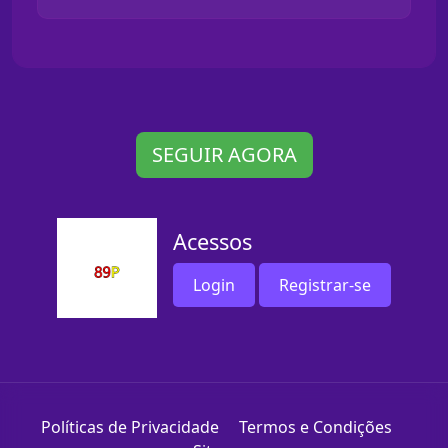
SEGUIR AGORA
Acessos
Login
Registrar-se
Políticas de Privacidade
Termos e Condições