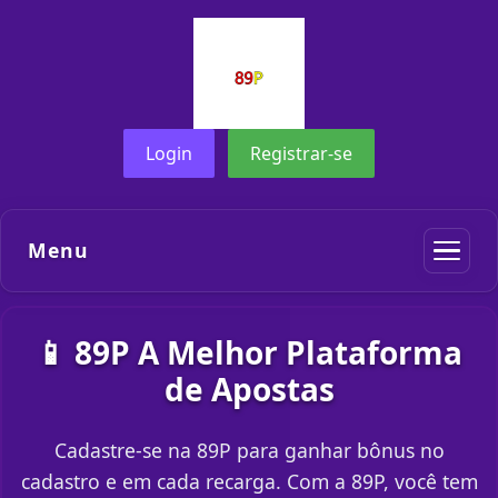
Login
Registrar-se
Menu
📱 89P A Melhor Plataforma
de Apostas
Cadastre-se na 89P para ganhar bônus no
cadastro e em cada recarga. Com a 89P, você tem