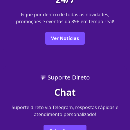
Fique por dentro de todas as novidades,
promoções e eventos da 89P em tempo real!
Ver Notícias
💬 Suporte Direto
Chat
Suporte direto via Telegram, respostas rápidas e
atendimento personalizado!