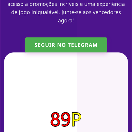
acesso a promoções incríveis e uma experiência
de jogo inigualável. Junte-se aos vencedores
agora!
SEGUIR NO TELEGRAM