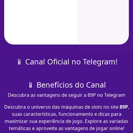
📱 Canal Oficial no Telegram!
📱 Benefícios do Canal
Descubra as vantagens de seguir a 89P no Telegram
Descubra o universo das máquinas de slots no site
89P
,
suas características, funcionamento e dicas para
maximizar sua experiência de jogo. Explore as variadas
temáticas e aproveite as vantagens de jogar online!