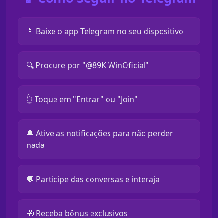
📱 Baixe o app Telegram no seu dispositivo
🔍 Procure por "@89K WinOficial"
👆 Toque em "Entrar" ou "Join"
🔔 Ative as notificações para não perder
nada
💬 Participe das conversas e interaja
🎁 Receba bônus exclusivos