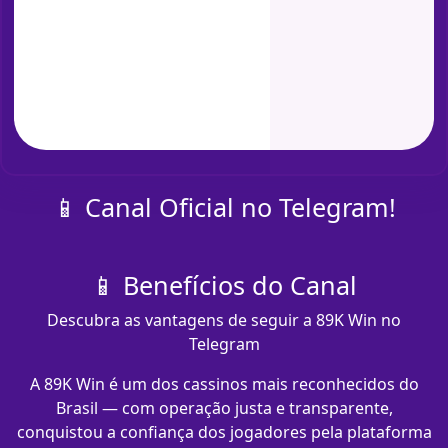
📱 Canal Oficial no Telegram!
📱 Benefícios do Canal
Descubra as vantagens de seguir a 89K Win no
Telegram
A 89K Win é um dos cassinos mais reconhecidos do
Brasil — com operação justa e transparente,
conquistou a confiança dos jogadores pela plataforma