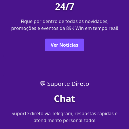
24/7
Fique por dentro de todas as novidades,
promoções e eventos da 89K Win em tempo real!
Ver Notícias
💬 Suporte Direto
Chat
Suporte direto via Telegram, respostas rápidas e
atendimento personalizado!