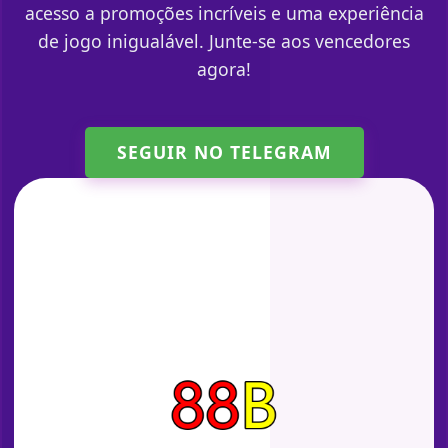
acesso a promoções incríveis e uma experiência
de jogo inigualável. Junte-se aos vencedores
agora!
SEGUIR NO TELEGRAM