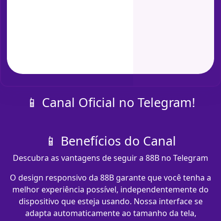
📱 Canal Oficial no Telegram!
📱 Benefícios do Canal
Descubra as vantagens de seguir a 88B no Telegram
O design responsivo da 88B garante que você tenha a
melhor experiência possível, independentemente do
dispositivo que esteja usando. Nossa interface se
adapta automaticamente ao tamanho da tela,