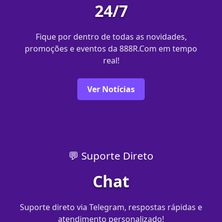
24/7
Fique por dentro de todas as novidades,
promoções e eventos da 888R.Com em tempo
real!
Ver Notícias
💬 Suporte Direto
Chat
Suporte direto via Telegram, respostas rápidas e
atendimento personalizado!