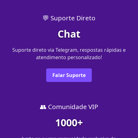
💬 Suporte Direto
Chat
Suporte direto via Telegram, respostas rápidas e
atendimento personalizado!
Falar Suporte
👥 Comunidade VIP
1000+