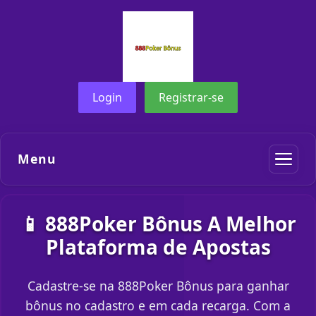
Login
Registrar-se
Menu
📱 888Poker Bônus A Melhor
Plataforma de Apostas
Cadastre-se na 888Poker Bônus para ganhar
bônus no cadastro e em cada recarga. Com a