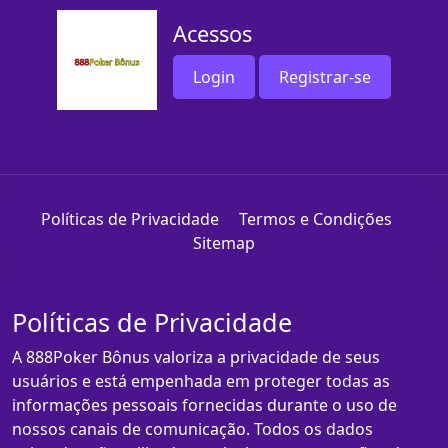
Acessos
Login
Registrar-se
Políticas de Privacidade
Termos e Condições
Sitemap
Políticas de Privacidade
A 888Poker Bônus valoriza a privacidade de seus
usuários e está empenhada em proteger todas as
informações pessoais fornecidas durante o uso de
nossos canais de comunicação. Todos os dados