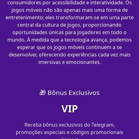
consumidores por acessibilidade e interatividade. Os
jogos móveis não são apenas mais uma forma de
entretenimento; eles transformaram-se em uma parte
central da cultura de jogos, proporcionando
oportunidades únicas para jogadores em todo o
mundo. À medida que a tecnologia avança, podemos
esperar que os jogos móveis continuem a se
desenvolver, oferecendo experiências cada vez mais
imersivas e emocionantes.
🎁 Bônus Exclusivos
VIP
Receba bônus exclusivos do Telegram,
promoções especiais e códigos promocionais