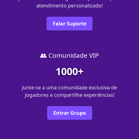
atendimento personalizado!
Falar Suporte
👥 Comunidade VIP
1000+
Junte-se a uma comunidade exclusiva de
jogadores e compartilhe experiências!
Entrar Grupo