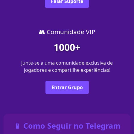
Falar Suporte
👥 Comunidade VIP
1000+
Junte-se a uma comunidade exclusiva de
jogadores e compartilhe experiências!
Entrar Grupo
📱 Como Seguir no Telegram