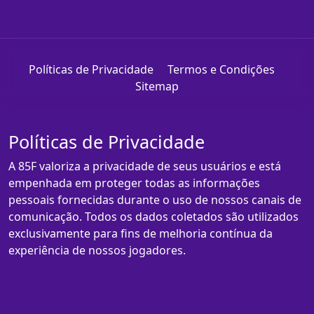
Políticas de Privacidade
Termos e Condições
Sitemap
Políticas de Privacidade
A 85F valoriza a privacidade de seus usuários e está
empenhada em proteger todas as informações
pessoais fornecidas durante o uso de nossos canais de
comunicação. Todos os dados coletados são utilizados
exclusivamente para fins de melhoria contínua da
experiência de nossos jogadores.