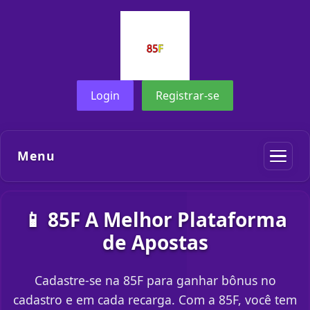
Login
Registrar-se
Menu
📱 85F A Melhor Plataforma
de Apostas
Cadastre-se na 85F para ganhar bônus no
cadastro e em cada recarga. Com a 85F, você tem