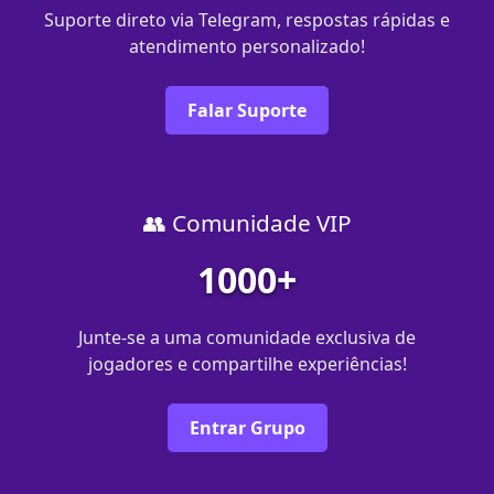
Suporte direto via Telegram, respostas rápidas e
atendimento personalizado!
Falar Suporte
👥 Comunidade VIP
1000+
Junte-se a uma comunidade exclusiva de
jogadores e compartilhe experiências!
Entrar Grupo