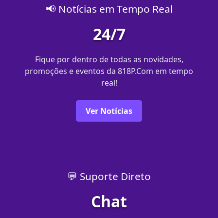
📢 Notícias em Tempo Real
24/7
Fique por dentro de todas as novidades,
promoções e eventos da 818P.Com em tempo
real!
Ver Notícias
💬 Suporte Direto
Chat