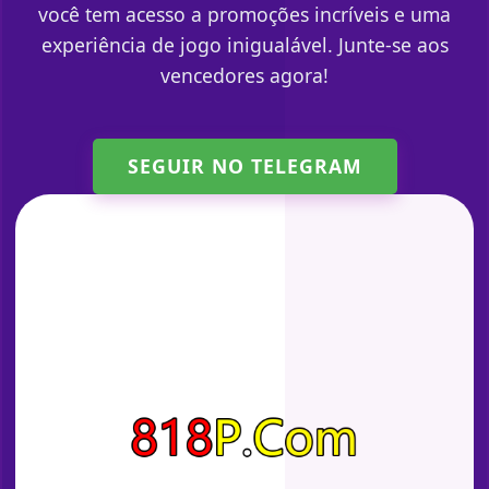
você tem acesso a promoções incríveis e uma
experiência de jogo inigualável. Junte-se aos
vencedores agora!
SEGUIR NO TELEGRAM