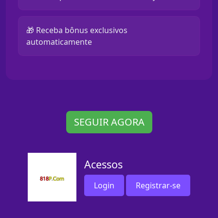
🎁 Receba bônus exclusivos
automaticamente
SEGUIR AGORA
Acessos
Login
Registrar-se