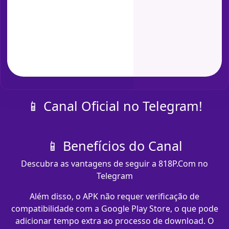
📱 Canal Oficial no Telegram!
📱 Benefícios do Canal
Descubra as vantagens de seguir a 818P.Com no
Telegram
Além disso, o APK não requer verificação de
compatibilidade com a Google Play Store, o que pode
adicionar tempo extra ao processo de download. O