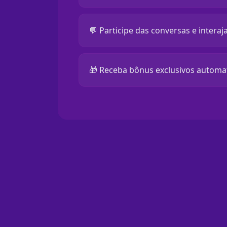
💬 Participe das conversas e interaj
🎁 Receba bônus exclusivos autom