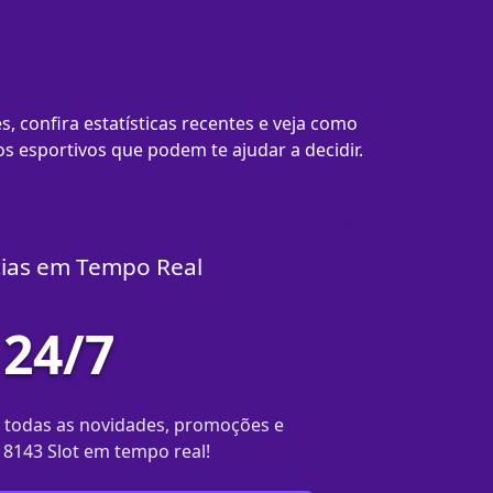
, confira estatísticas recentes e veja como
s esportivos que podem te ajudar a decidir.
cias em Tempo Real
24/7
e todas as novidades, promoções e
 8143 Slot em tempo real!