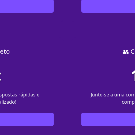
reto
👥 
t
espostas rápidas e
Junte-se a uma com
lizado!
compa
e