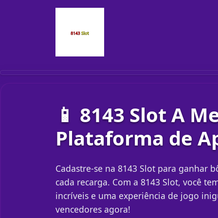
📱 8143 Slot A M
Plataforma de A
Cadastre-se na 8143 Slot para ganhar 
cada recarga. Com a 8143 Slot, você t
incríveis e uma experiência de jogo inig
vencedores agora!