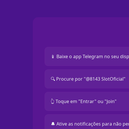
📱 Baixe o app Telegram no seu disp
🔍 Procure por "@8143 SlotOficial"
👆 Toque em "Entrar" ou "Join"
🔔 Ative as notificações para não p