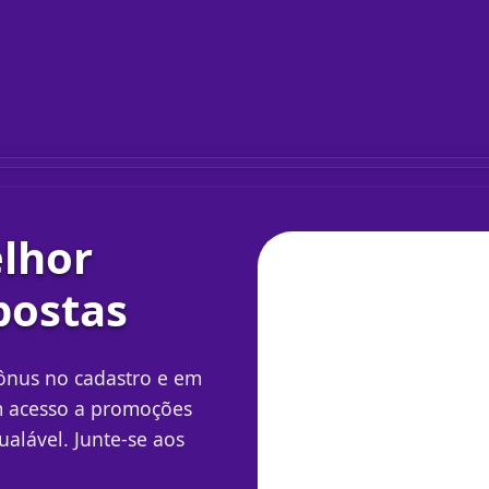
elhor
postas
bônus no cadastro e em
em acesso a promoções
ualável. Junte-se aos