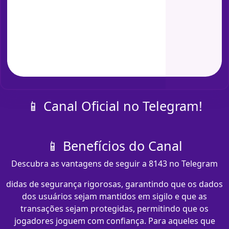
📱 Canal Oficial no Telegram!
📱 Benefícios do Canal
Descubra as vantagens de seguir a 8143 no Telegram
didas de segurança rigorosas, garantindo que os dados
dos usuários sejam mantidos em sigilo e que as
transações sejam protegidas, permitindo que os
jogadores joguem com confiança. Para aqueles que