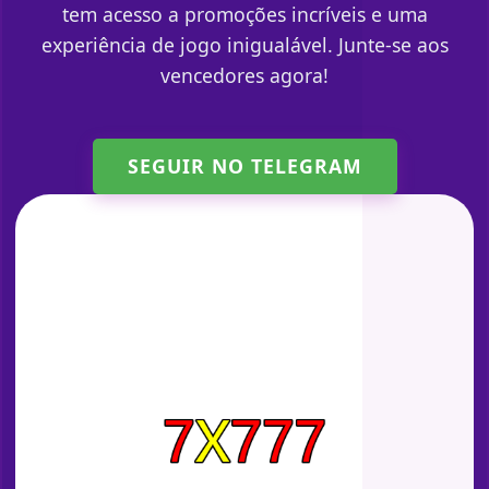
tem acesso a promoções incríveis e uma
experiência de jogo inigualável. Junte-se aos
vencedores agora!
SEGUIR NO TELEGRAM