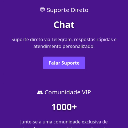
💬 Suporte Direto
Chat
Suporte direto via Telegram, respostas rápidas e
atendimento personalizado!
Falar Suporte
👥 Comunidade VIP
1000+
Junte-se a uma comunidade exclusiva de