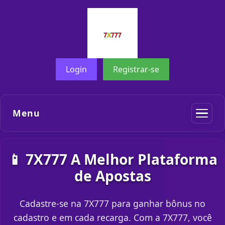
Login
Registrar-se
Menu
📱 7X777 A Melhor Plataforma
de Apostas
Cadastre-se na 7X777 para ganhar bônus no
cadastro e em cada recarga. Com a 7X777, você