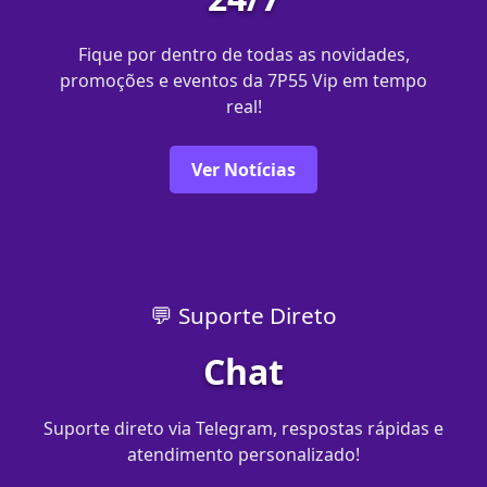
Fique por dentro de todas as novidades,
promoções e eventos da 7P55 Vip em tempo
real!
Ver Notícias
💬 Suporte Direto
Chat
Suporte direto via Telegram, respostas rápidas e
atendimento personalizado!