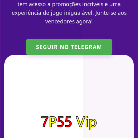
tem acesso a promoções incríveis e uma
experiência de jogo inigualável. Junte-se aos
vencedores agora!
SEGUIR NO TELEGRAM