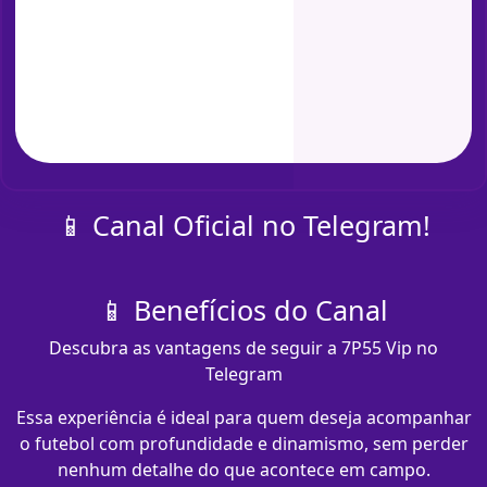
📱 Canal Oficial no Telegram!
📱 Benefícios do Canal
Descubra as vantagens de seguir a 7P55 Vip no
Telegram
Essa experiência é ideal para quem deseja acompanhar
o futebol com profundidade e dinamismo, sem perder
nenhum detalhe do que acontece em campo.