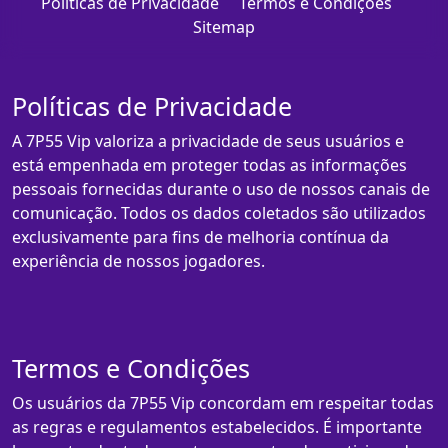
Políticas de Privacidade
Termos e Condições
Sitemap
Políticas de Privacidade
A 7P55 Vip valoriza a privacidade de seus usuários e
está empenhada em proteger todas as informações
pessoais fornecidas durante o uso de nossos canais de
comunicação. Todos os dados coletados são utilizados
exclusivamente para fins de melhoria contínua da
experiência de nossos jogadores.
Termos e Condições
Os usuários da 7P55 Vip concordam em respeitar todas
as regras e regulamentos estabelecidos. É importante