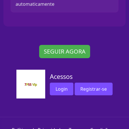
automaticamente
SEGUIR AGORA
Acessos
Login
Registrar-se