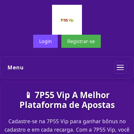
Login
Registrar-se
Menu
📱 7P55 Vip A Melhor
Plataforma de Apostas
Cadastre-se na 7P55 Vip para ganhar bônus no
cadastro e em cada recarga. Com a 7P55 Vip, você