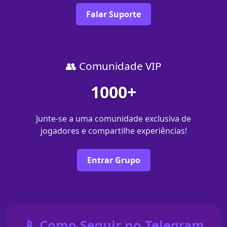
Falar Suporte
👥 Comunidade VIP
1000+
Junte-se a uma comunidade exclusiva de
jogadores e compartilhe experiências!
Entrar Grupo
📱 Como Seguir no Telegram