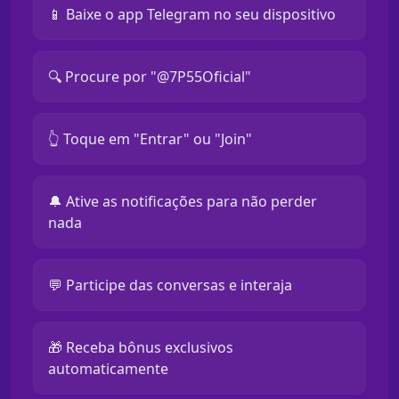
📱 Baixe o app Telegram no seu dispositivo
🔍 Procure por "@7P55Oficial"
👆 Toque em "Entrar" ou "Join"
🔔 Ative as notificações para não perder
nada
💬 Participe das conversas e interaja
🎁 Receba bônus exclusivos
automaticamente