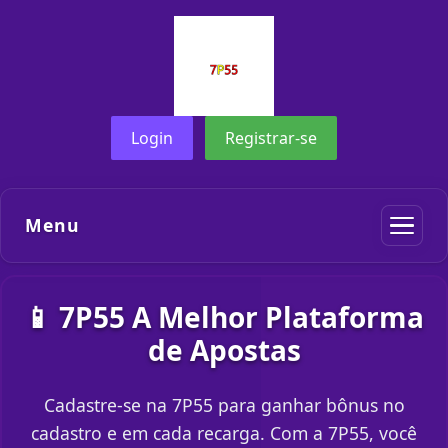
Login
Registrar-se
Menu
📱 7P55 A Melhor Plataforma
de Apostas
Cadastre-se na 7P55 para ganhar bônus no
cadastro e em cada recarga. Com a 7P55, você