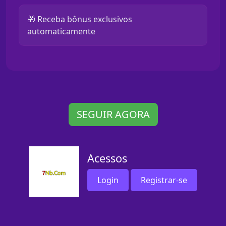
🎁 Receba bônus exclusivos
automaticamente
SEGUIR AGORA
Acessos
Login
Registrar-se