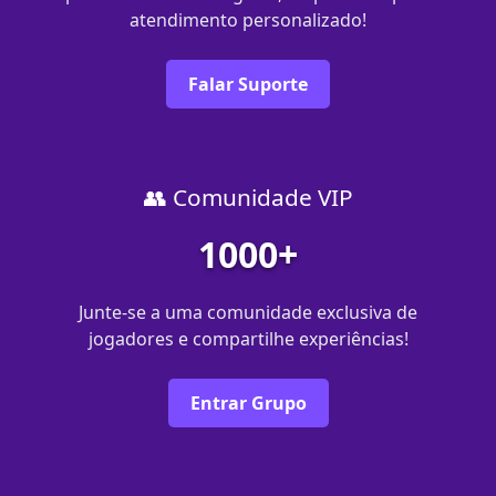
atendimento personalizado!
Falar Suporte
👥 Comunidade VIP
1000+
Junte-se a uma comunidade exclusiva de
jogadores e compartilhe experiências!
Entrar Grupo