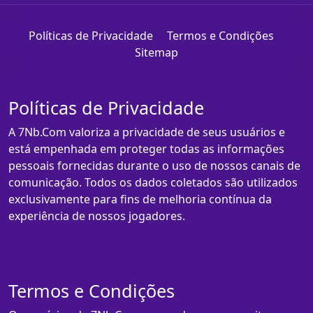
Políticas de Privacidade
Termos e Condições
Sitemap
Políticas de Privacidade
A 7Nb.Com valoriza a privacidade de seus usuários e
está empenhada em proteger todas as informações
pessoais fornecidas durante o uso de nossos canais de
comunicação. Todos os dados coletados são utilizados
exclusivamente para fins de melhoria contínua da
experiência de nossos jogadores.
Termos e Condições