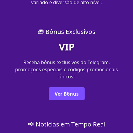
variado e diversão de alto nível.
🎁 Bônus Exclusivos
VIP
Receba bônus exclusivos do Telegram,
promoções especiais e códigos promocionais
únicos!
Ver Bônus
📢 Notícias em Tempo Real