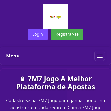
Login
Registrar-se
Menu
📱 7M7 Jogo A Melhor
Plataforma de Apostas
Cadastre-se na 7M7 Jogo para ganhar bônus no
cadastro e em cada recarga. Com a 7M7 Jogo,