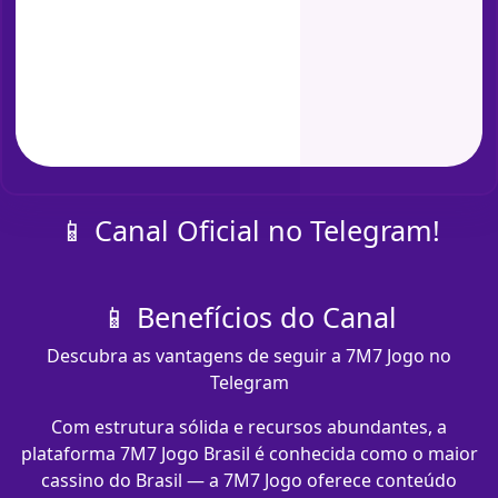
📱 Canal Oficial no Telegram!
📱 Benefícios do Canal
Descubra as vantagens de seguir a 7M7 Jogo no
Telegram
Com estrutura sólida e recursos abundantes, a
plataforma 7M7 Jogo Brasil é conhecida como o maior
cassino do Brasil — a 7M7 Jogo oferece conteúdo