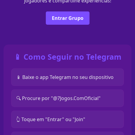
jogadores e compartilhe experiências!
Entrar Grupo
📱 Como Seguir no Telegram
📱 Baixe o app Telegram no seu dispositivo
🔍 Procure por "@7Jogos.ComOficial"
👆 Toque em "Entrar" ou "Join"