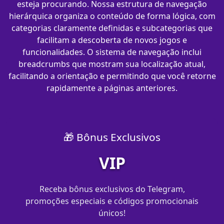
esteja procurando. Nossa estrutura de navegação
hierárquica organiza o conteúdo de forma lógica, com
categorias claramente definidas e subcategorias que
facilitam a descoberta de novos jogos e
funcionalidades. O sistema de navegação inclui
breadcrumbs que mostram sua localização atual,
facilitando a orientação e permitindo que você retorne
rapidamente a páginas anteriores.
🎁 Bônus Exclusivos
VIP
Receba bônus exclusivos do Telegram,
promoções especiais e códigos promocionais
únicos!