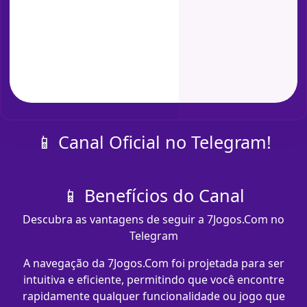
📱 Canal Oficial no Telegram!
📱 Benefícios do Canal
Descubra as vantagens de seguir a 7Jogos.Com no
Telegram
A navegação da 7Jogos.Com foi projetada para ser
intuitiva e eficiente, permitindo que você encontre
rapidamente qualquer funcionalidade ou jogo que