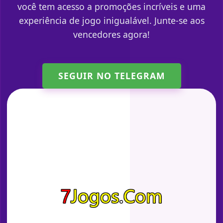
você tem acesso a promoções incríveis e uma
experiência de jogo inigualável. Junte-se aos
vencedores agora!
SEGUIR NO TELEGRAM