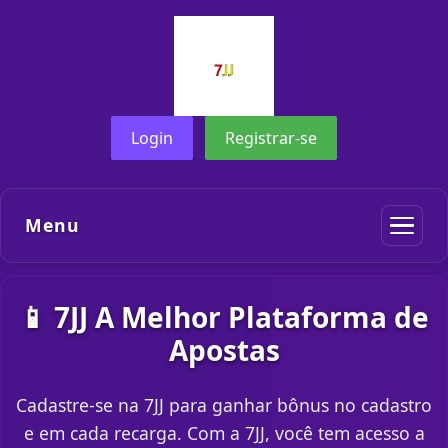
Login
Registrar-se
Menu
📱 7JJ A Melhor Plataforma de
Apostas
Cadastre-se na 7JJ para ganhar bônus no cadastro
e em cada recarga. Com a 7JJ, você tem acesso a