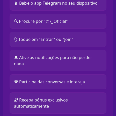
📱 Baixe o app Telegram no seu dispositivo
🔍 Procure por "@7JJOficial"
👆 Toque em "Entrar" ou "Join"
🔔 Ative as notificações para não perder
nada
💬 Participe das conversas e interaja
🎁 Receba bônus exclusivos
automaticamente