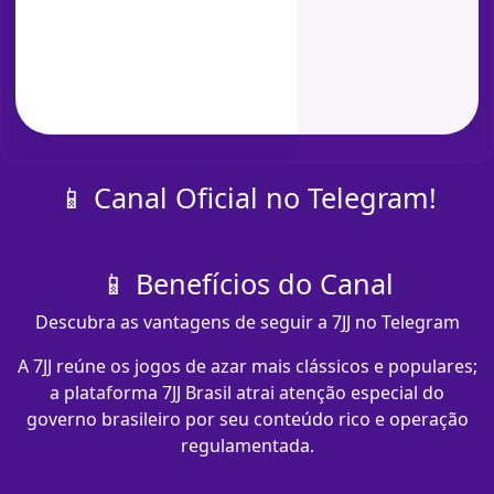
📱 Canal Oficial no Telegram!
📱 Benefícios do Canal
Descubra as vantagens de seguir a 7JJ no Telegram
A 7JJ reúne os jogos de azar mais clássicos e populares;
a plataforma 7JJ Brasil atrai atenção especial do
governo brasileiro por seu conteúdo rico e operação
regulamentada.