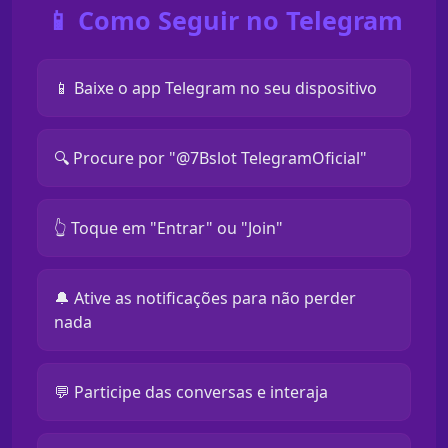
📱 Como Seguir no Telegram
📱 Baixe o app Telegram no seu dispositivo
🔍 Procure por "@7Bslot TelegramOficial"
👆 Toque em "Entrar" ou "Join"
🔔 Ative as notificações para não perder
nada
💬 Participe das conversas e interaja