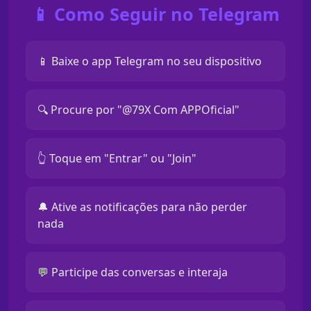
📱 Como Seguir no Telegram
📱 Baixe o app Telegram no seu dispositivo
🔍 Procure por "@79X Com APPOficial"
👆 Toque em "Entrar" ou "Join"
🔔 Ative as notificações para não perder
nada
💬 Participe das conversas e interaja