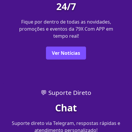
24/7
Fique por dentro de todas as novidades,
promoções e eventos da 79X Com APP em
tempo real!
Ver Notícias
💬 Suporte Direto
Chat
Suporte direto via Telegram, respostas rápidas e
atendimento personalizado!