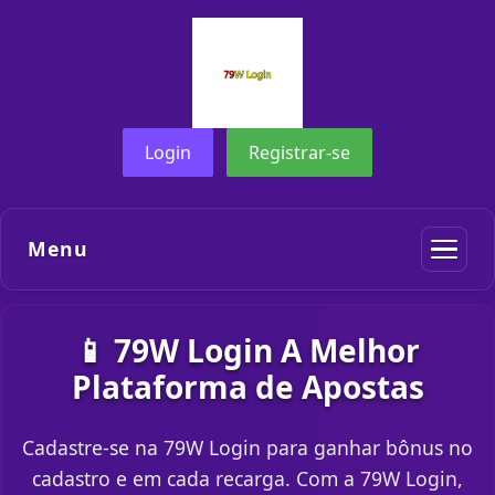
Login
Registrar-se
Menu
📱 79W Login A Melhor
Plataforma de Apostas
Cadastre-se na 79W Login para ganhar bônus no
cadastro e em cada recarga. Com a 79W Login,