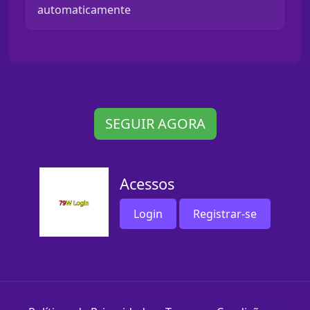
automaticamente
SEGUIR AGORA
Acessos
Login
Registrar-se