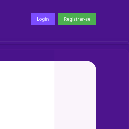
Login
Registrar-se