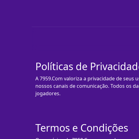
Políticas de Privacida
A 7959.Com valoriza a privacidade de seus 
nossos canais de comunicação. Todos os dad
jogadores.
Termos e Condições