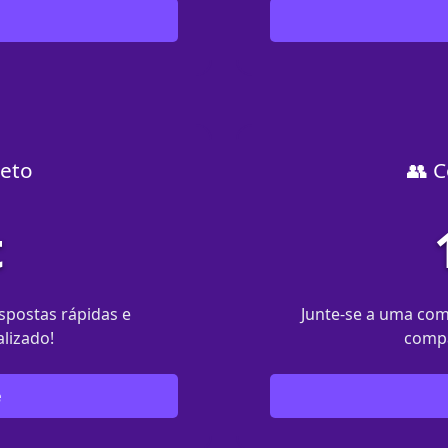
reto
👥 
t
espostas rápidas e
Junte-se a uma com
lizado!
compa
e