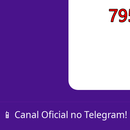
📱 Canal Oficial no Telegram!