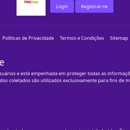
Login
Registrar-se
Políticas de Privacidade
Termos e Condições
Sitemap
de
usuários e está empenhada em proteger todas as informaçõ
os coletados são utilizados exclusivamente para fins de m