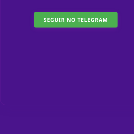
SEGUIR NO TELEGRAM