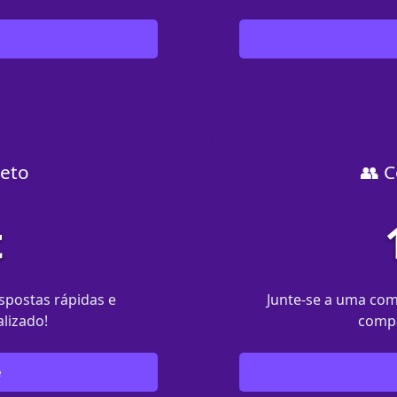
reto
👥 
t
espostas rápidas e
Junte-se a uma com
lizado!
compa
e