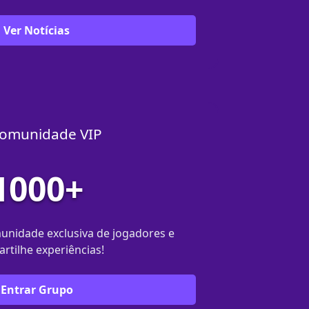
Ver Notícias
Comunidade VIP
1000+
unidade exclusiva de jogadores e
rtilhe experiências!
Entrar Grupo