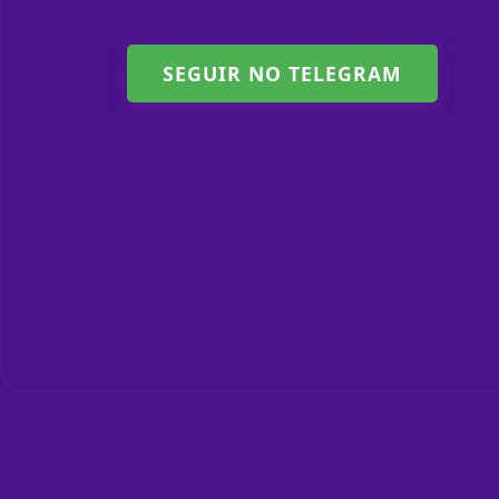
SEGUIR NO TELEGRAM