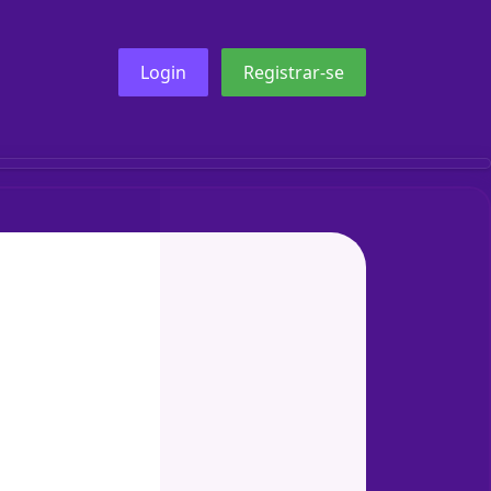
Login
Registrar-se