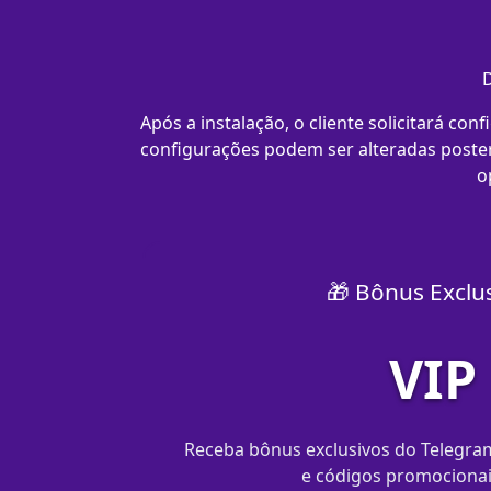
D
Após a instalação, o cliente solicitará co
configurações podem ser alteradas poster
o
🎁 Bônus Exclu
VIP
Receba bônus exclusivos do Telegra
e códigos promocionai