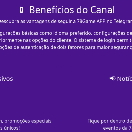
📱 Benefícios do Canal
escubra as vantagens de seguir a 78Game APP no Telegr
nfigurações básicas como idioma preferido, configurações de
iormente nas opções do cliente. O sistema de login permit
pções de autenticação de dois fatores para maior seguranç
sivos
📢 Notí
m, promoções especiais
Fique por dentro d
s únicos!
eventos da 