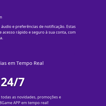
am
 áudio e preferências de notificação. Estas
e acesso rápido e seguro à sua conta, com
a.
cias em Tempo Real
24/7
e todas as novidades, promoções e
78Game APP em tempo real!