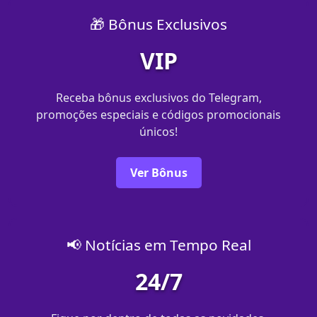
🎁 Bônus Exclusivos
VIP
Receba bônus exclusivos do Telegram,
promoções especiais e códigos promocionais
únicos!
Ver Bônus
📢 Notícias em Tempo Real
24/7