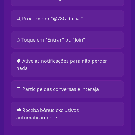
🔍 Procure por "@78GOficial"
👆 Toque em "Entrar" ou "Join"
🔔 Ative as notificações para não perder
nada
💬 Participe das conversas e interaja
🎁 Receba bônus exclusivos
automaticamente