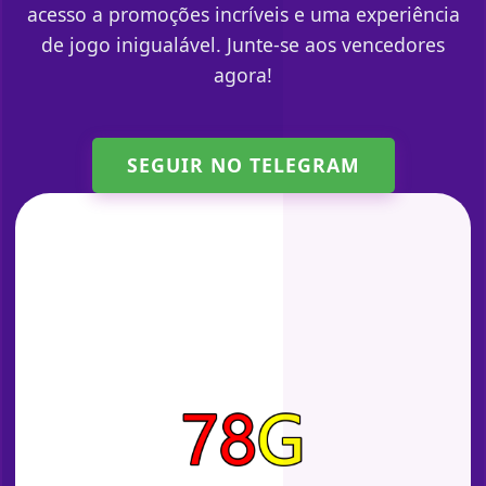
acesso a promoções incríveis e uma experiência
de jogo inigualável. Junte-se aos vencedores
agora!
SEGUIR NO TELEGRAM