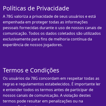
Políticas de Privacidade
A 78G valoriza a privacidade de seus usuários e está
empenhada em proteger todas as informações
pessoais fornecidas durante o uso de nossos canais de
comunicação. Todos os dados coletados são utilizados
exclusivamente para fins de melhoria contínua da
experiência de nossos jogadores.
Termos e Condições
Os usuários da 78G concordam em respeitar todas as
regras e regulamentos estabelecidos. É importante ler
e entender todos os termos antes de participar de
nossos canais de comunicação. A violação destes
termos pode resultar em penalizações ou na