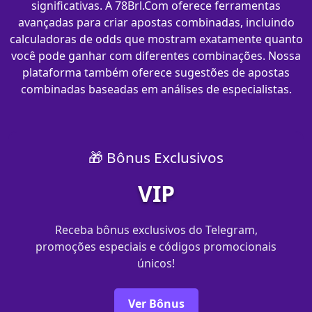
significativas. A 78Brl.Com oferece ferramentas
avançadas para criar apostas combinadas, incluindo
calculadoras de odds que mostram exatamente quanto
você pode ganhar com diferentes combinações. Nossa
plataforma também oferece sugestões de apostas
combinadas baseadas em análises de especialistas.
🎁 Bônus Exclusivos
VIP
Receba bônus exclusivos do Telegram,
promoções especiais e códigos promocionais
únicos!
Ver Bônus