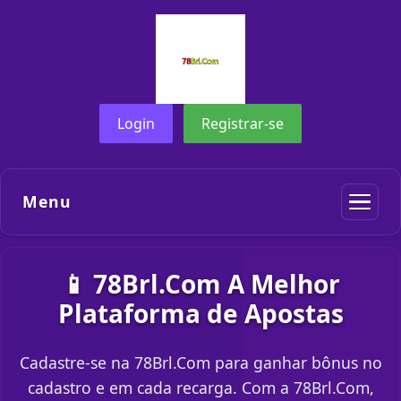
Login
Registrar-se
Menu
📱 78Brl.Com A Melhor
Plataforma de Apostas
Cadastre-se na 78Brl.Com para ganhar bônus no
cadastro e em cada recarga. Com a 78Brl.Com,