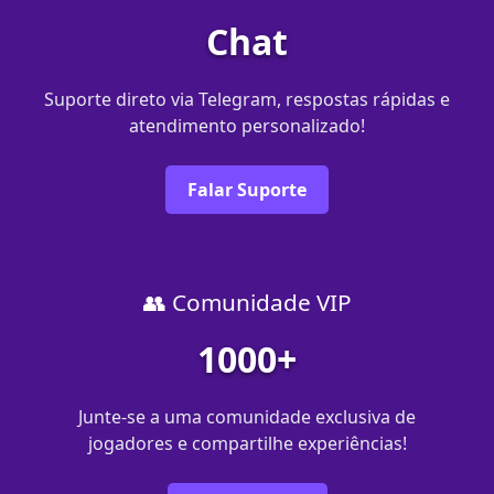
Chat
Suporte direto via Telegram, respostas rápidas e
atendimento personalizado!
Falar Suporte
👥 Comunidade VIP
1000+
Junte-se a uma comunidade exclusiva de
jogadores e compartilhe experiências!