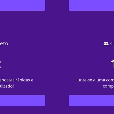
reto
👥 
t
espostas rápidas e
Junte-se a uma com
lizado!
compa
e