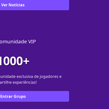
Ver Notícias
Comunidade VIP
1000+
unidade exclusiva de jogadores e
rtilhe experiências!
Entrar Grupo