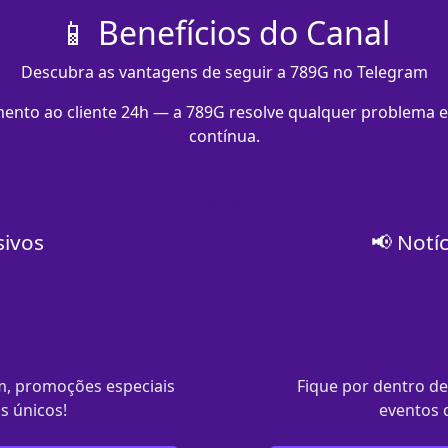
📱 Benefícios do Canal
Descubra as vantagens de seguir a 789G no Telegram
mento ao cliente 24h — a 789G resolve qualquer problema e
contínua.
sivos
📢 Notí
m, promoções especiais
Fique por dentro d
s únicos!
eventos 