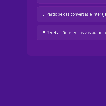
💬 Participe das conversas e interaj
🎁 Receba bônus exclusivos autom