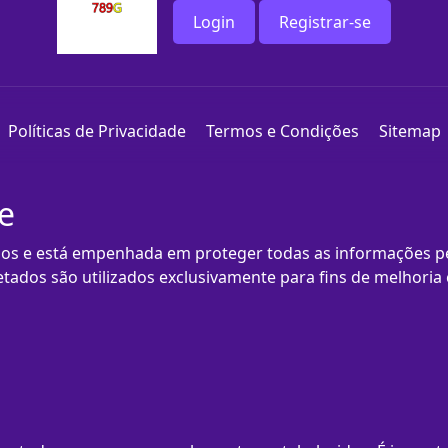
Login
Registrar-se
Políticas de Privacidade
Termos e Condições
Sitemap
de
rios e está empenhada em proteger todas as informações p
tados são utilizados exclusivamente para fins de melhoria