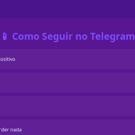
📱 Como Seguir no Telegram
ositivo
erder nada