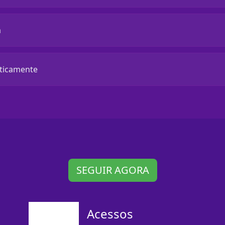
a
aticamente
SEGUIR AGORA
Acessos