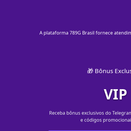
A plataforma 789G Brasil fornece atendi
🎁 Bônus Exclu
VIP
Receba bônus exclusivos do Telegra
e códigos promocionai