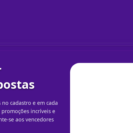
r
postas
 no cadastro e em cada
 promoções incríveis e
unte-se aos vencedores