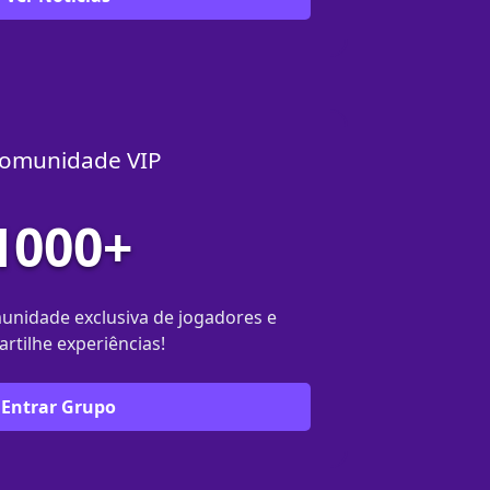
Comunidade VIP
1000+
unidade exclusiva de jogadores e
rtilhe experiências!
Entrar Grupo