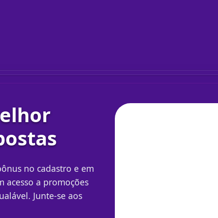
elhor
postas
bônus no cadastro e em
em acesso a promoções
ualável. Junte-se aos