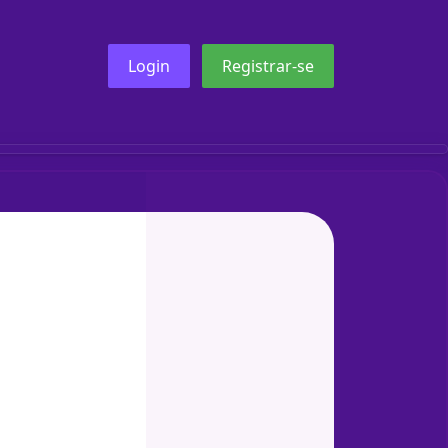
Login
Registrar-se