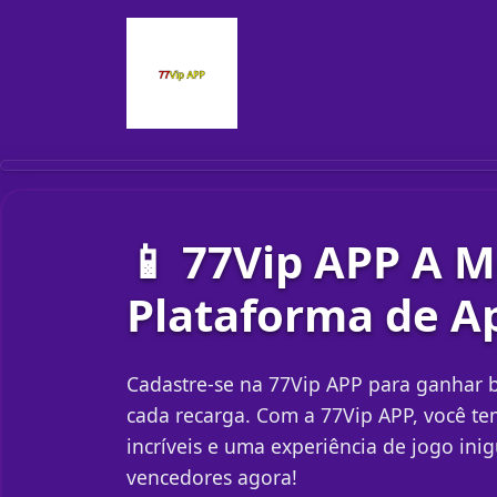
📱 77Vip APP A M
Plataforma de A
Cadastre-se na 77Vip APP para ganhar 
cada recarga. Com a 77Vip APP, você t
incríveis e uma experiência de jogo inig
vencedores agora!