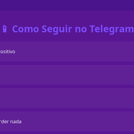
📱 Como Seguir no Telegram
ositivo
erder nada