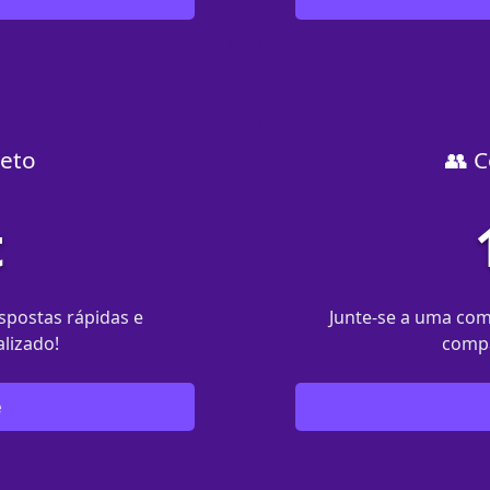
reto
👥 
t
espostas rápidas e
Junte-se a uma com
lizado!
compa
e