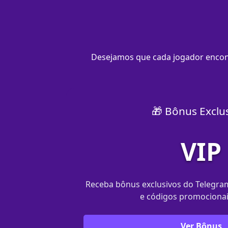
Desejamos que cada jogador encontr
🎁 Bônus Exclu
VIP
Receba bônus exclusivos do Telegra
e códigos promocionai
Ver Bônus