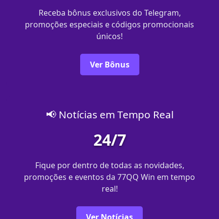
Receba bônus exclusivos do Telegram,
promoções especiais e códigos promocionais
únicos!
Ver Bônus
📢 Notícias em Tempo Real
24/7
Fique por dentro de todas as novidades,
promoções e eventos da 77QQ Win em tempo
real!
Ver Notícias