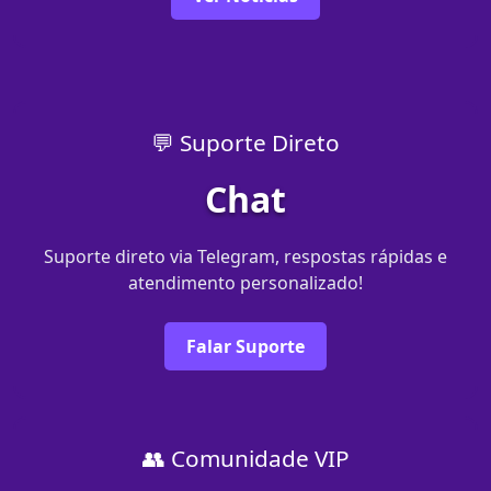
💬 Suporte Direto
Chat
Suporte direto via Telegram, respostas rápidas e
atendimento personalizado!
Falar Suporte
👥 Comunidade VIP