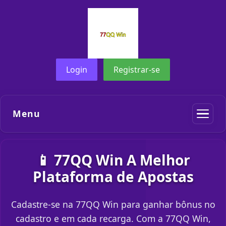
Login
Registrar-se
Menu
📱 77QQ Win A Melhor
Plataforma de Apostas
Cadastre-se na 77QQ Win para ganhar bônus no
cadastro e em cada recarga. Com a 77QQ Win,