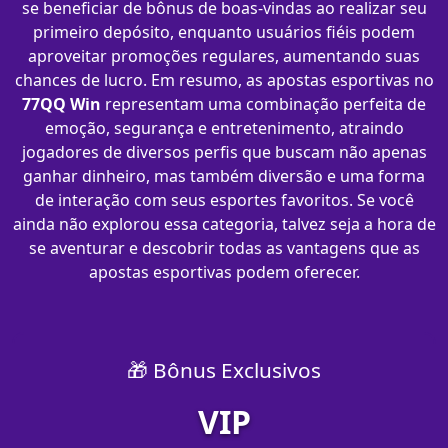
se beneficiar de bônus de boas-vindas ao realizar seu
primeiro depósito, enquanto usuários fiéis podem
aproveitar promoções regulares, aumentando suas
chances de lucro. Em resumo, as apostas esportivas no
77QQ Win
representam uma combinação perfeita de
emoção, segurança e entretenimento, atraindo
jogadores de diversos perfis que buscam não apenas
ganhar dinheiro, mas também diversão e uma forma
de interação com seus esportes favoritos. Se você
ainda não explorou essa categoria, talvez seja a hora de
se aventurar e descobrir todas as vantagens que as
apostas esportivas podem oferecer.
🎁 Bônus Exclusivos
VIP