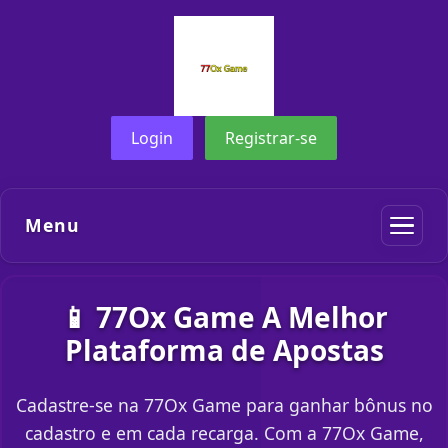
Login
Registrar-se
Menu
📱 77Ox Game A Melhor
Plataforma de Apostas
Cadastre-se na 77Ox Game para ganhar bônus no
cadastro e em cada recarga. Com a 77Ox Game,