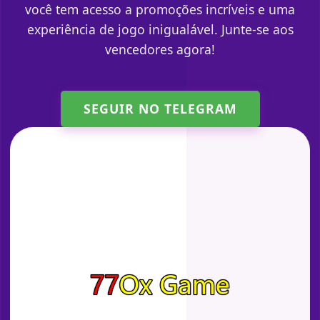
você tem acesso a promoções incríveis e uma
experiência de jogo inigualável. Junte-se aos
vencedores agora!
SEGUIR NO TELEGRAM