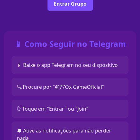
Entrar Grupo
📱 Como Seguir no Telegram
📱 Baixe o app Telegram no seu dispositivo
🔍 Procure por "@77Ox GameOficial"
👆 Toque em "Entrar" ou "Join"
🔔 Ative as notificações para não perder
nada