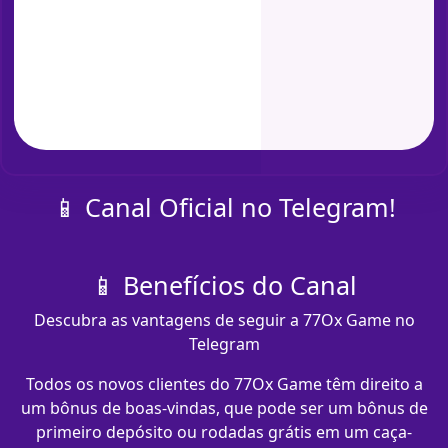
📱 Canal Oficial no Telegram!
📱 Benefícios do Canal
Descubra as vantagens de seguir a 77Ox Game no
Telegram
Todos os novos clientes do 77Ox Game têm direito a
um bônus de boas-vindas, que pode ser um bônus de
primeiro depósito ou rodadas grátis em um caça-