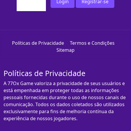
Login
Registrar-se
Políticas de Privacidade
Termos e Condições
Sitemap
Políticas de Privacidade
A 77Ox Game valoriza a privacidade de seus usuários e
está empenhada em proteger todas as informações
pessoais fornecidas durante o uso de nossos canais de
comunicação. Todos os dados coletados são utilizados
exclusivamente para fins de melhoria contínua da
experiência de nossos jogadores.