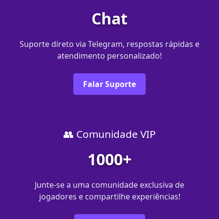
Chat
Suporte direto via Telegram, respostas rápidas e
atendimento personalizado!
Falar Suporte
👥 Comunidade VIP
1000+
Junte-se a uma comunidade exclusiva de
jogadores e compartilhe experiências!