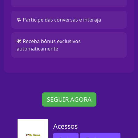
💬 Participe das conversas e interaja
🎁 Receba bônus exclusivos
automaticamente
SEGUIR AGORA
Acessos