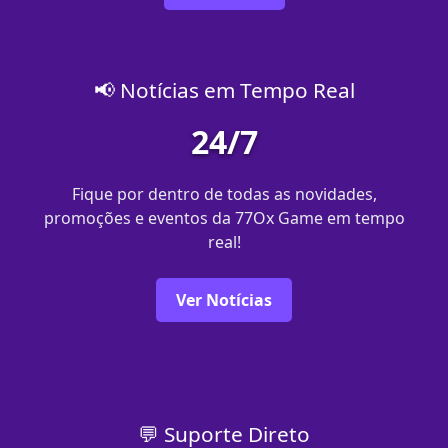
📢 Notícias em Tempo Real
24/7
Fique por dentro de todas as novidades,
promoções e eventos da 77Ox Game em tempo
real!
Ver Notícias
💬 Suporte Direto