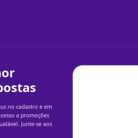
hor
postas
nus no cadastro e em
 acesso a promoções
ualável. Junte-se aos