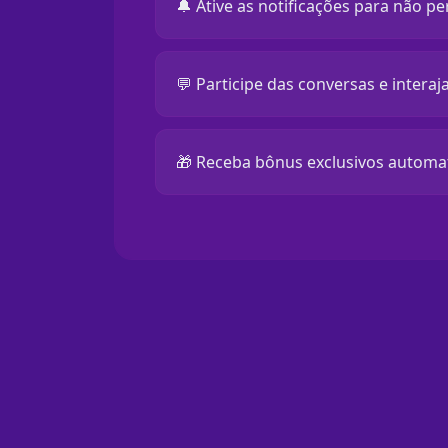
🔔 Ative as notificações para não p
💬 Participe das conversas e interaj
🎁 Receba bônus exclusivos autom