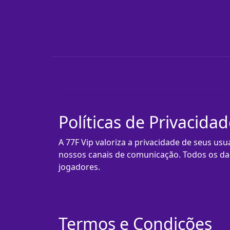
Políticas de Privacida
A 77F Vip valoriza a privacidade de seus u
nossos canais de comunicação. Todos os dad
jogadores.
Termos e Condições