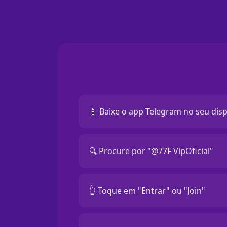
📱 Baixe o app Telegram no seu disp
🔍 Procure por "@77F VipOficial"
👆 Toque em "Entrar" ou "Join"