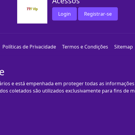
Acessos
Login
Registrar-se
Políticas de Privacidade
Termos e Condições
Sitemap
de
suários e está empenhada em proteger todas as informações
os coletados são utilizados exclusivamente para fins de m