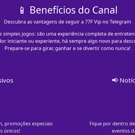
📱 Benefícios do Canal
Descubra as vantagens de seguir a 77F Vip no Telegram
e simples jogos: são uma experiência completa de entreteni
r iniciante ou experiente, há sempre algo novo para desco
Prepare-se para girar, ganhar e se divertir como nunca!
sivos
📢 Notí
m, promoções especiais
Fique por dentro d
s únicos!
eventos d