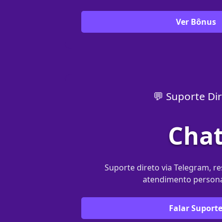
Ver Bônus
💬 Suporte Di
Cha
Suporte direto via Telegram, r
atendimento persona
Falar Suport