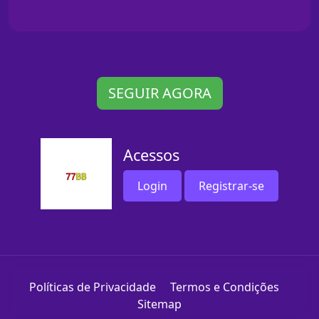
SEGUIR AGORA
Acessos
Login
Registrar-se
Políticas de Privacidade
Termos e Condições
Sitemap