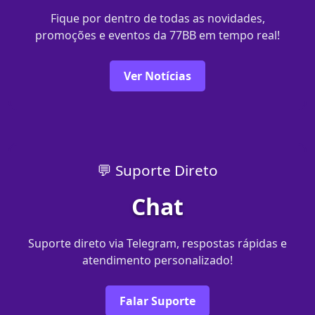
Fique por dentro de todas as novidades,
promoções e eventos da 77BB em tempo real!
Ver Notícias
💬 Suporte Direto
Chat
Suporte direto via Telegram, respostas rápidas e
atendimento personalizado!
Falar Suporte