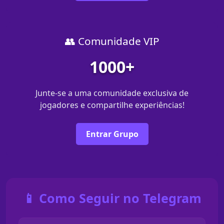
👥 Comunidade VIP
1000+
Junte-se a uma comunidade exclusiva de
jogadores e compartilhe experiências!
Entrar Grupo
📱 Como Seguir no Telegram