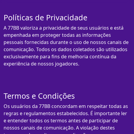
Políticas de Privacidade
A 77BB valoriza a privacidade de seus usuários e está
empenhada em proteger todas as informações
pessoais fornecidas durante o uso de nossos canais de
comunicação. Todos os dados coletados são utilizados
exclusivamente para fins de melhoria contínua da
experiência de nossos jogadores.
Termos e Condições
Os usuários da 77BB concordam em respeitar todas as
regras e regulamentos estabelecidos. É importante ler
e entender todos os termos antes de participar de
nossos canais de comunicação. A violação destes