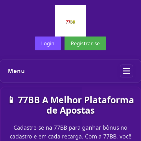
Login
Registrar-se
Menu
📱 77BB A Melhor Plataforma
de Apostas
Cadastre-se na 77BB para ganhar bônus no
cadastro e em cada recarga. Com a 77BB, você