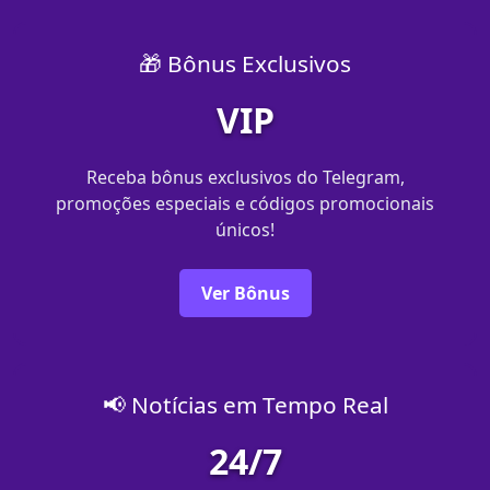
🎁 Bônus Exclusivos
VIP
Receba bônus exclusivos do Telegram,
promoções especiais e códigos promocionais
únicos!
Ver Bônus
📢 Notícias em Tempo Real
24/7