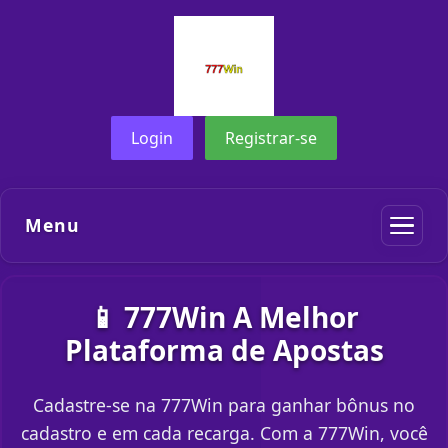
Login
Registrar-se
Menu
📱 777Win A Melhor
Plataforma de Apostas
Cadastre-se na 777Win para ganhar bônus no
cadastro e em cada recarga. Com a 777Win, você