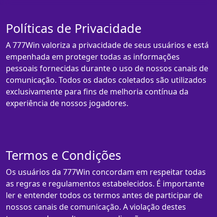
Políticas de Privacidade
A 777Win valoriza a privacidade de seus usuários e está
empenhada em proteger todas as informações
pessoais fornecidas durante o uso de nossos canais de
comunicação. Todos os dados coletados são utilizados
exclusivamente para fins de melhoria contínua da
experiência de nossos jogadores.
Termos e Condições
Os usuários da 777Win concordam em respeitar todas
as regras e regulamentos estabelecidos. É importante
ler e entender todos os termos antes de participar de
nossos canais de comunicação. A violação destes