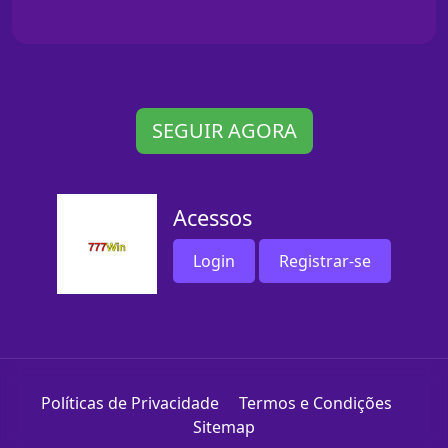
SEGUIR AGORA
Acessos
Login
Registrar-se
Políticas de Privacidade
Termos e Condições
Sitemap