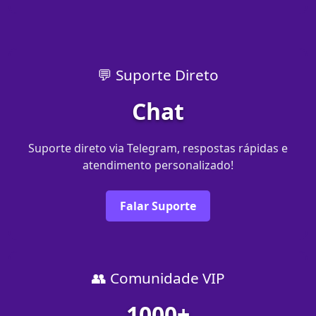
💬 Suporte Direto
Chat
Suporte direto via Telegram, respostas rápidas e
atendimento personalizado!
Falar Suporte
👥 Comunidade VIP
1000+