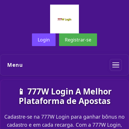
Login
Registrar-se
Menu
📱 777W Login A Melhor
Plataforma de Apostas
Cadastre-se na 777W Login para ganhar bônus no
cadastro e em cada recarga. Com a 777W Login,