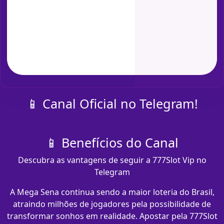
📱 Canal Oficial no Telegram!
📱 Benefícios do Canal
Descubra as vantagens de seguir a 777Slot Vip no
Telegram
A Mega Sena continua sendo a maior loteria do Brasil,
atraindo milhões de jogadores pela possibilidade de
transformar sonhos em realidade. Apostar pela 777Slot