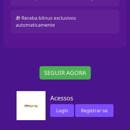
🎁 Receba bônus exclusivos
automaticamente
SEGUIR AGORA
Acessos
Login
Registrar-se