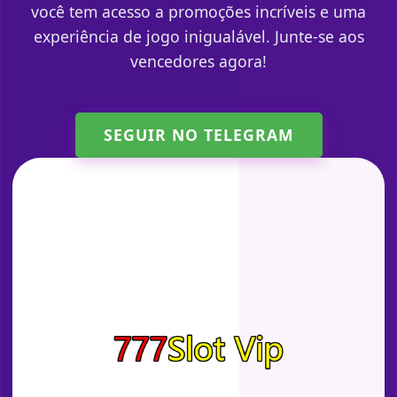
você tem acesso a promoções incríveis e uma
experiência de jogo inigualável. Junte-se aos
vencedores agora!
SEGUIR NO TELEGRAM