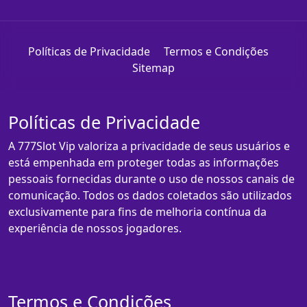
Políticas de Privacidade
Termos e Condições
Sitemap
Políticas de Privacidade
A 777Slot Vip valoriza a privacidade de seus usuários e
está empenhada em proteger todas as informações
pessoais fornecidas durante o uso de nossos canais de
comunicação. Todos os dados coletados são utilizados
exclusivamente para fins de melhoria contínua da
experiência de nossos jogadores.
Termos e Condições