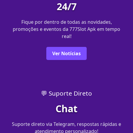
24/7
Fique por dentro de todas as novidades,
promoções e eventos da 777Slot Apk em tempo
real!
Ver Notícias
💬 Suporte Direto
Chat
Suporte direto via Telegram, respostas rápidas e
atendimento personalizado!