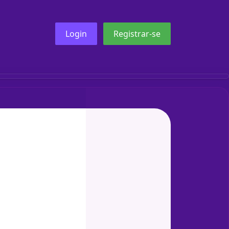
Login
Registrar-se