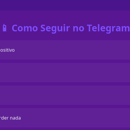
📱 Como Seguir no Telegram
ositivo
erder nada