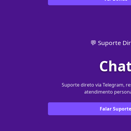
💬 Suporte Di
Cha
Suporte direto via Telegram, r
atendimento persona
Falar Suport