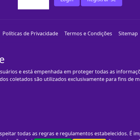
Políticas de Privacidade
Termos e Condições
Sitemap
de
 usuários e está empenhada em proteger todas as informaç
os coletados são utilizados exclusivamente para fins de m
eitar todas as regras e regulamentos estabelecidos. É im