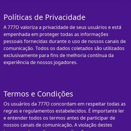
Políticas de Privacidade
A 777O valoriza a privacidade de seus usuários e está
empenhada em proteger todas as informações
pessoais fornecidas durante o uso de nossos canais de
comunicação. Todos os dados coletados são utilizados
exclusivamente para fins de melhoria contínua da
experiência de nossos jogadores.
Termos e Condições
Os usuários da 777O concordam em respeitar todas as
regras e regulamentos estabelecidos. É importante ler
e entender todos os termos antes de participar de
nossos canais de comunicação. A violação destes