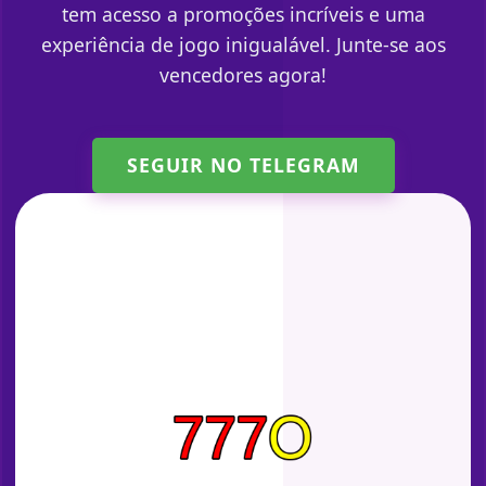
tem acesso a promoções incríveis e uma
experiência de jogo inigualável. Junte-se aos
vencedores agora!
SEGUIR NO TELEGRAM