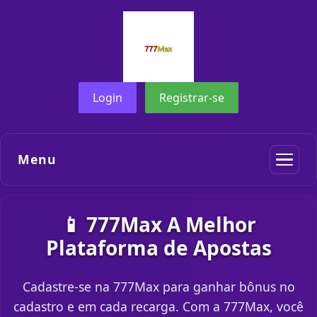
Login
Registrar-se
Menu
📱 777Max A Melhor
Plataforma de Apostas
Cadastre-se na 777Max para ganhar bônus no
cadastro e em cada recarga. Com a 777Max, você