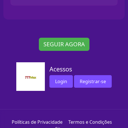
SEGUIR AGORA
Acessos
Login
Registrar-se
Políticas de Privacidade
Termos e Condições