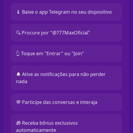
📱 Baixe o app Telegram no seu dispositivo
🔍 Procure por "@777MaxOficial"
👆 Toque em "Entrar" ou "Join"
🔔 Ative as notificações para não perder
nada
💬 Participe das conversas e interaja
🎁 Receba bônus exclusivos
automaticamente