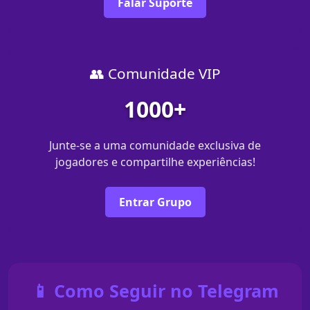
Falar Suporte
👥 Comunidade VIP
1000+
Junte-se a uma comunidade exclusiva de
jogadores e compartilhe experiências!
Entrar Grupo
📱 Como Seguir no Telegram