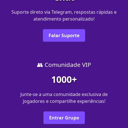
Suporte direto via Telegram, respostas rápidas e
atendimento personalizado!
Falar Suporte
👥 Comunidade VIP
1000+
Junte-se a uma comunidade exclusiva de
jogadores e compartilhe experiências!
Entrar Grupo