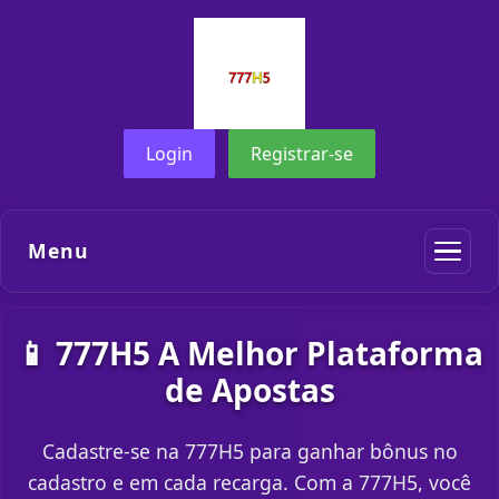
Login
Registrar-se
Menu
📱 777H5 A Melhor Plataforma
de Apostas
Cadastre-se na 777H5 para ganhar bônus no
cadastro e em cada recarga. Com a 777H5, você