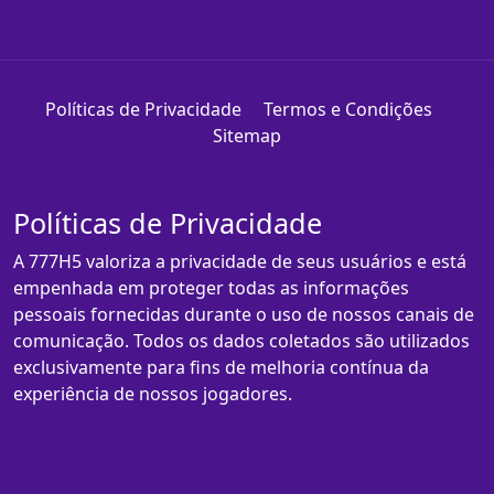
Políticas de Privacidade
Termos e Condições
Sitemap
Políticas de Privacidade
A 777H5 valoriza a privacidade de seus usuários e está
empenhada em proteger todas as informações
pessoais fornecidas durante o uso de nossos canais de
comunicação. Todos os dados coletados são utilizados
exclusivamente para fins de melhoria contínua da
experiência de nossos jogadores.