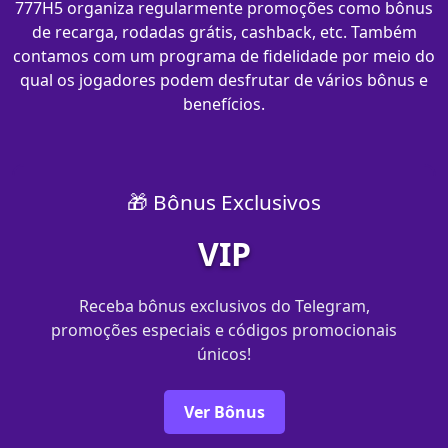
777H5 organiza regularmente promoções como bônus
de recarga, rodadas grátis, cashback, etc. Também
contamos com um programa de fidelidade por meio do
qual os jogadores podem desfrutar de vários bônus e
benefícios.
🎁 Bônus Exclusivos
VIP
Receba bônus exclusivos do Telegram,
promoções especiais e códigos promocionais
únicos!
Ver Bônus