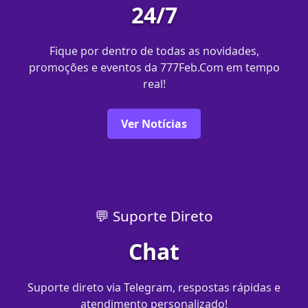
24/7
Fique por dentro de todas as novidades,
promoções e eventos da 777Feb.Com em tempo
real!
Ver Notícias
💬 Suporte Direto
Chat
Suporte direto via Telegram, respostas rápidas e
atendimento personalizado!