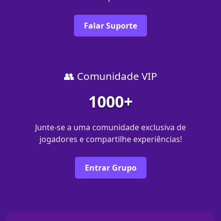
Falar Suporte
👥 Comunidade VIP
1000+
Junte-se a uma comunidade exclusiva de
jogadores e compartilhe experiências!
Entrar Grupo