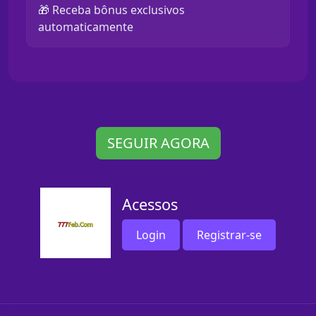
🎁 Receba bônus exclusivos
automaticamente
SEGUIR AGORA
Acessos
Login
Registrar-se