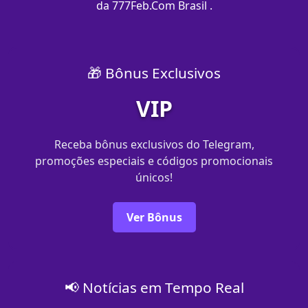
da 777Feb.Com Brasil .
🎁 Bônus Exclusivos
VIP
Receba bônus exclusivos do Telegram,
promoções especiais e códigos promocionais
únicos!
Ver Bônus
📢 Notícias em Tempo Real