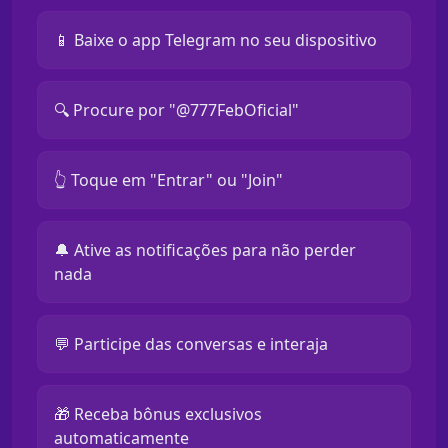
📱 Baixe o app Telegram no seu dispositivo
🔍 Procure por "@777FebOficial"
👆 Toque em "Entrar" ou "Join"
🔔 Ative as notificações para não perder
nada
💬 Participe das conversas e interaja
🎁 Receba bônus exclusivos
automaticamente