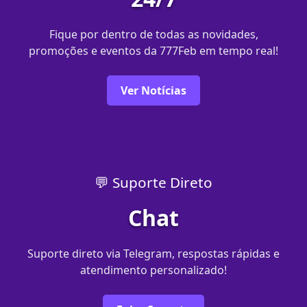
Fique por dentro de todas as novidades,
promoções e eventos da 777Feb em tempo real!
Ver Notícias
💬 Suporte Direto
Chat
Suporte direto via Telegram, respostas rápidas e
atendimento personalizado!