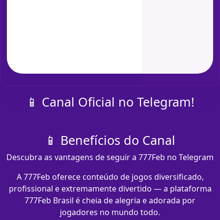
📱 Canal Oficial no Telegram!
📱 Benefícios do Canal
Descubra as vantagens de seguir a 777Feb no Telegram
A 777Feb oferece conteúdo de jogos diversificado,
profissional e extremamente divertido — a plataforma
777Feb Brasil é cheia de alegria e adorada por
jogadores no mundo todo.