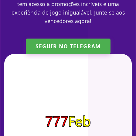
tem acesso a promoções incríveis e uma
experiência de jogo inigualável. Junte-se aos
vencedores agora!
SEGUIR NO TELEGRAM