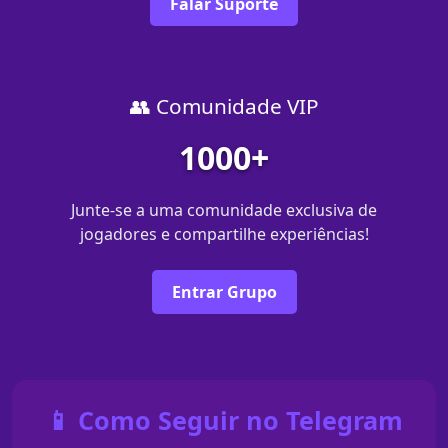
Falar Suporte
👥 Comunidade VIP
1000+
Junte-se a uma comunidade exclusiva de
jogadores e compartilhe experiências!
Entrar Grupo
📱 Como Seguir no Telegram