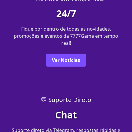
24/7
Fique por dentro de todas as novidades,
promoções e eventos da 7777Game em tempo
real!
Ver Notícias
💬 Suporte Direto
Chat
Suporte direto via Telegram, respostas rápidas e