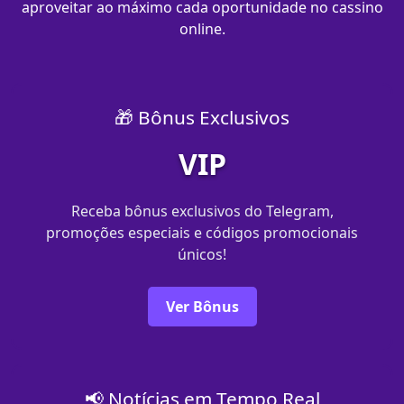
aproveitar ao máximo cada oportunidade no cassino
online.
🎁 Bônus Exclusivos
VIP
Receba bônus exclusivos do Telegram,
promoções especiais e códigos promocionais
únicos!
Ver Bônus
📢 Notícias em Tempo Real