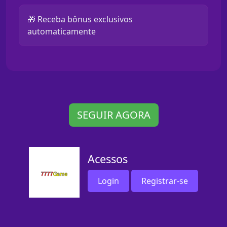
🎁 Receba bônus exclusivos
automaticamente
SEGUIR AGORA
Acessos
Login
Registrar-se