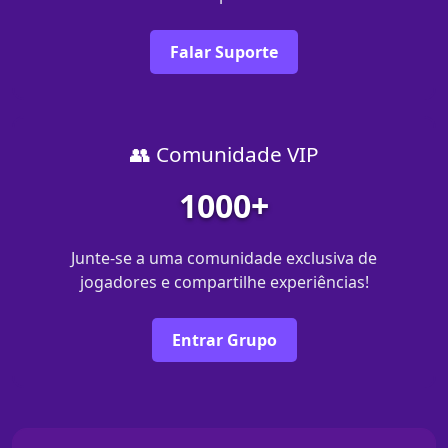
Falar Suporte
👥 Comunidade VIP
1000+
Junte-se a uma comunidade exclusiva de
jogadores e compartilhe experiências!
Entrar Grupo