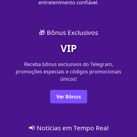
entretenimento confiável.
🎁 Bônus Exclusivos
VIP
Receba bônus exclusivos do Telegram,
promoções especiais e códigos promocionais
únicos!
Ver Bônus
📢 Notícias em Tempo Real