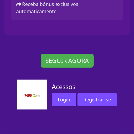
🎁 Receba bônus exclusivos
automaticamente
SEGUIR AGORA
Acessos
Login
Registrar-se