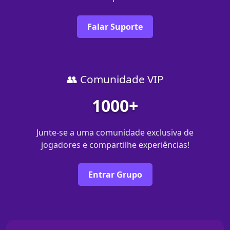
Falar Suporte
👥 Comunidade VIP
1000+
Junte-se a uma comunidade exclusiva de
jogadores e compartilhe experiências!
Entrar Grupo