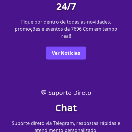
24/7
Fique por dentro de todas as novidades,
promoções e eventos da 7696 Com em tempo
real!
Ver Notícias
💬 Suporte Direto
Chat
Suporte direto via Telegram, respostas rápidas e
atendimento personalizado!