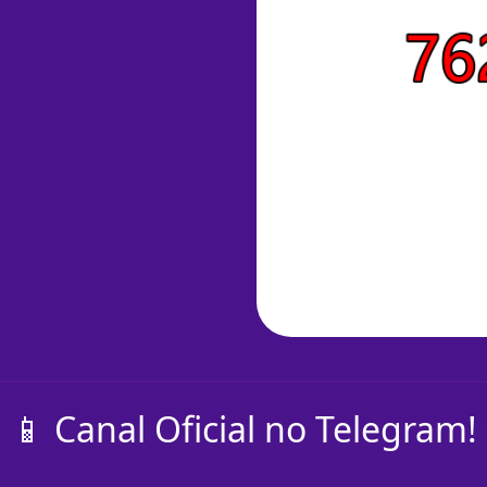
📱 Canal Oficial no Telegram!