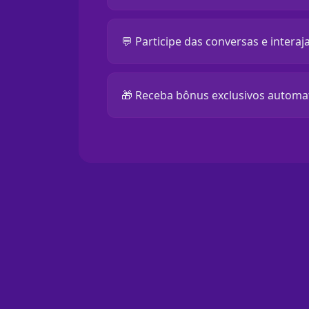
💬 Participe das conversas e interaj
🎁 Receba bônus exclusivos autom