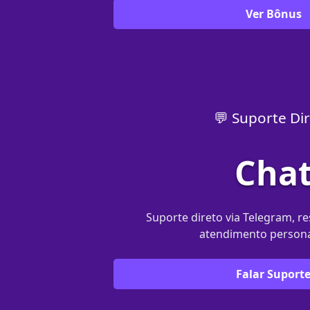
Ver Bônus
💬 Suporte Di
Cha
Suporte direto via Telegram, r
atendimento persona
Falar Suport