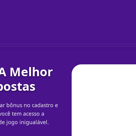
A Melhor
postas
ar bônus no cadastro e
você tem acesso a
e jogo inigualável.