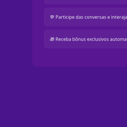
💬 Participe das conversas e interaj
🎁 Receba bônus exclusivos autom