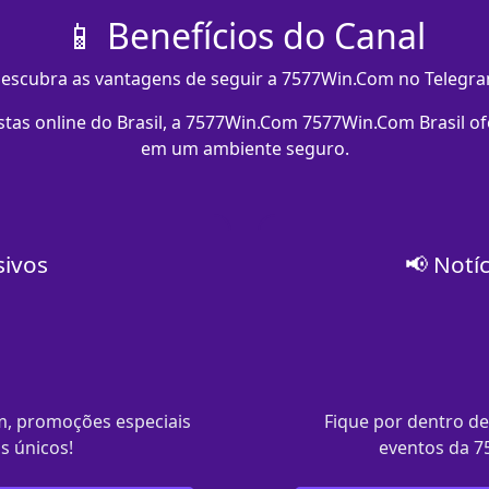
📱 Benefícios do Canal
escubra as vantagens de seguir a 7577Win.Com no Telegr
as online do Brasil, a 7577Win.Com 7577Win.Com Brasil ofe
em um ambiente seguro.
sivos
📢 Notí
m, promoções especiais
Fique por dentro d
s únicos!
eventos da 7