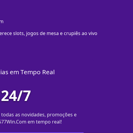
am
rece slots, jogos de mesa e crupiês ao vivo
cias em Tempo Real
24/7
e todas as novidades, promoções e
577Win.Com em tempo real!