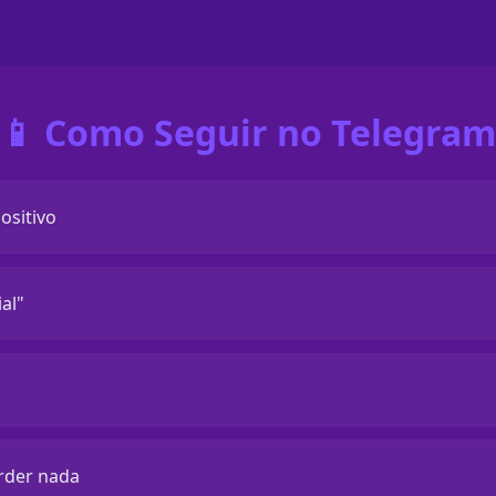
📱 Como Seguir no Telegram
ositivo
al"
erder nada