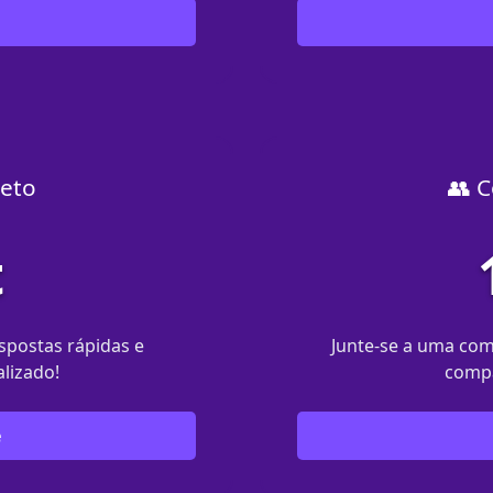
reto
👥 
t
espostas rápidas e
Junte-se a uma com
lizado!
compa
e