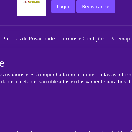
Login
Registrar-se
Políticas de Privacidade
Termos e Condições
Sitemap
de
eus usuários e está empenhada em proteger todas as infor
dados coletados são utilizados exclusivamente para fins d