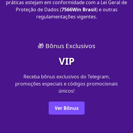
práticas estejam em conformidade com a Lei Geral de
Proteção de Dados (
7566Win Brasil
) e outras
regulamentações vigentes.
🎁 Bônus Exclusivos
VIP
Receba bônus exclusivos do Telegram,
promoções especiais e códigos promocionais
únicos!
Ver Bônus