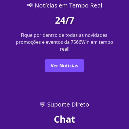
📢 Notícias em Tempo Real
24/7
Fique por dentro de todas as novidades,
promoções e eventos da 7566Win em tempo
real!
Ver Notícias
💬 Suporte Direto
Chat