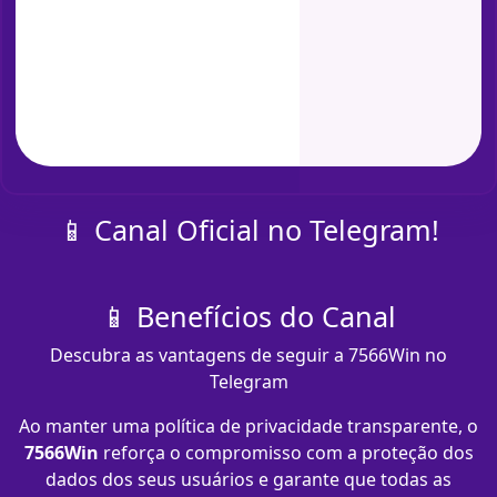
📱 Canal Oficial no Telegram!
📱 Benefícios do Canal
Descubra as vantagens de seguir a 7566Win no
Telegram
Ao manter uma política de privacidade transparente, o
7566Win
reforça o compromisso com a proteção dos
dados dos seus usuários e garante que todas as