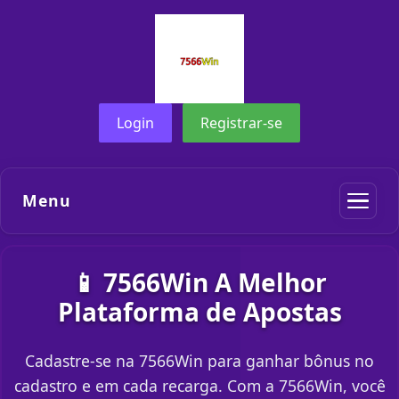
Login
Registrar-se
Menu
📱 7566Win A Melhor
Plataforma de Apostas
Cadastre-se na 7566Win para ganhar bônus no
cadastro e em cada recarga. Com a 7566Win, você