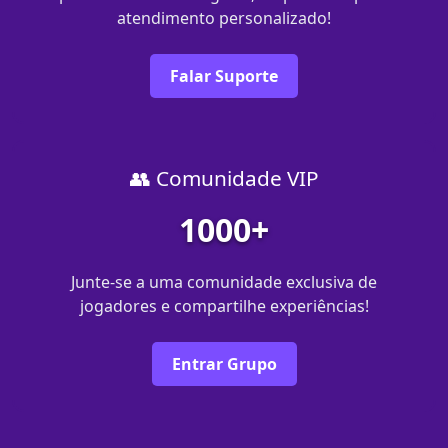
atendimento personalizado!
Falar Suporte
👥 Comunidade VIP
1000+
Junte-se a uma comunidade exclusiva de
jogadores e compartilhe experiências!
Entrar Grupo