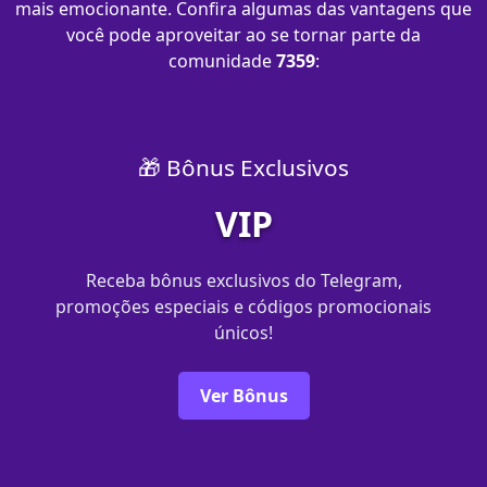
mais emocionante. Confira algumas das vantagens que
você pode aproveitar ao se tornar parte da
comunidade
7359
:
🎁 Bônus Exclusivos
VIP
Receba bônus exclusivos do Telegram,
promoções especiais e códigos promocionais
únicos!
Ver Bônus